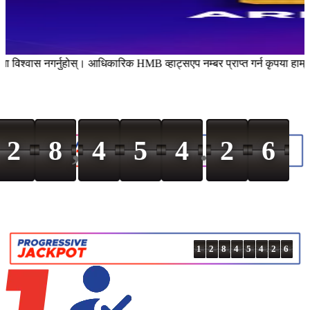
्वास नगर्नुहोस्। आधिकारिक HMB व्हाट्सएप नम्बर प्राप्त गर्न कृपया हाम्रो लाइभ च
,
.
2
9
7
6
6
2
6
1
2
9
7
6
6
2
6
,
.