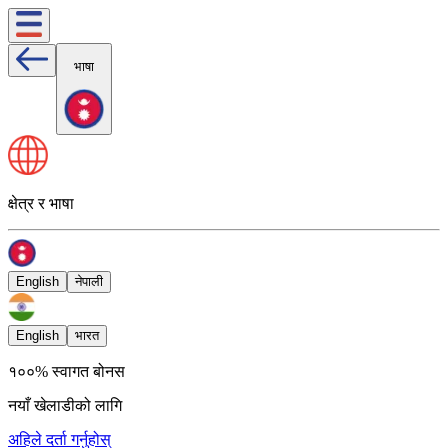
भाषा
क्षेत्र र भाषा
English
नेपाली
English
भारत
१००% स्वागत बोनस
नयाँ खेलाडीको लागि
अहिले दर्ता गर्नुहोस्