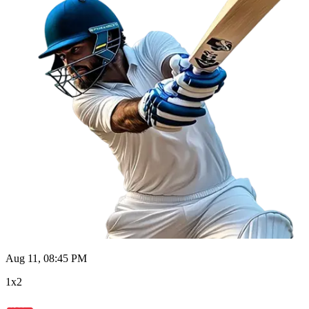
Aug 11, 08:45 PM
1x2