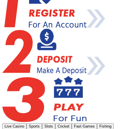
Live Casino
Sports
Slots
Cricket
Fast Games
Fishing