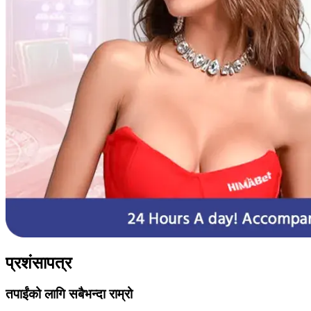
प्रशंसापत्र
तपाईंको लागि सबैभन्दा राम्रो